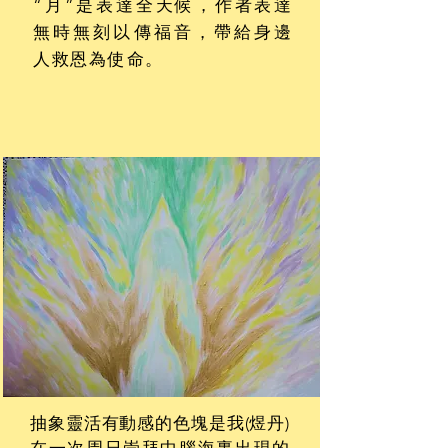
“月”是表達全天候，作者表達
無時無刻以傳福音，帶給身邊
人救恩為使命。
抽象靈活有動感的色塊是
我(煜丹)