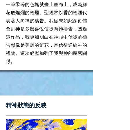
一筆零碎的色塊就畫上畫布上，成為鮮
花般燦爛的輕煙。聖經常以香的輕煙代
表著人向神的禱告。我從未如此深刻體
會到神是多麼喜悅信徒向祂禱告，透過
這作品，我更加明白在神眼中信徒的禱
告就像是美麗的鮮花，是信徒送給神的
禮物。這次經歷加強了我與神的親密關
係。
​精神狀態的反映