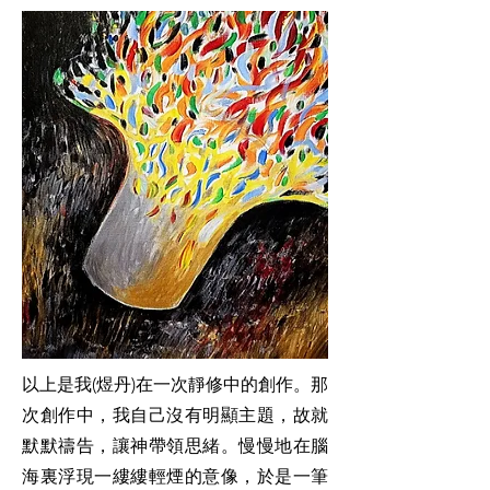
以上是我(煜丹)在一次靜修中的創作。那
次創作中，我自己沒有明顯主題，故就
默默禱告，讓神帶領思緒。慢慢地在腦
海裏浮現一縷縷輕煙的意像，於是一筆