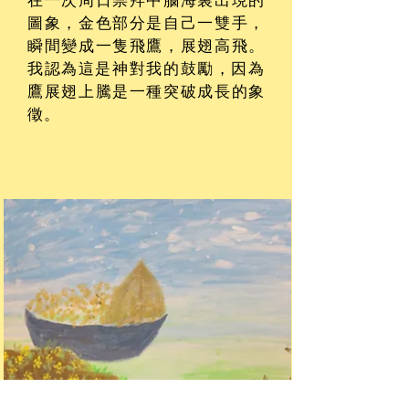
在一次周日崇拜中腦海裏出現的
圖象，金色部分是自己一雙手，
瞬間變成一隻飛鷹，展翅高飛。
我
認為這是神對
我
的鼓勵，因為
鷹展翅上騰是一種突破成長的象
徵。